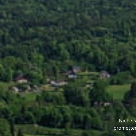
Niché s
prometten