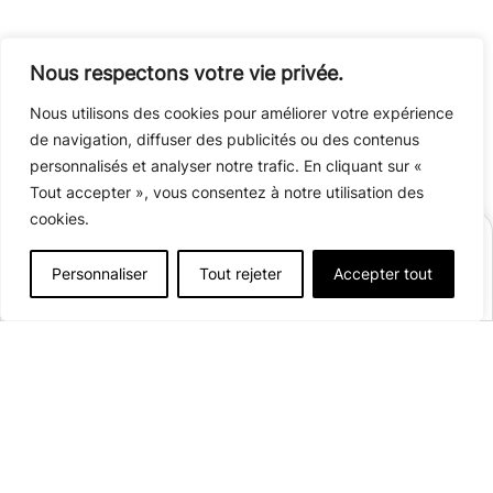
JE RÉSERVE !
Nous respectons votre vie privée.
Nous utilisons des cookies pour améliorer votre expérience
de navigation, diffuser des publicités ou des contenus
personnalisés et analyser notre trafic. En cliquant sur «
Tout accepter », vous consentez à notre utilisation des
cookies.
RÉSERVER
Personnaliser
Tout rejeter
Accepter tout
Afficher plus de détails
Ouvert du
13 mai
au
13 septembre 2026
190 emplacements
La Thuillère
73610 Lépin-le-Lac
Voir sur la carte